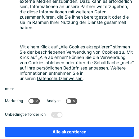
Smart Country Convention
|
Transform
|
Digital Office
Conference
|
Bildungskonferenz
|
eIDAS Summit
|
DigiFin
|
AIDAQ
|
Privacy Conference
|
Digital Health
Conference
Kontakt