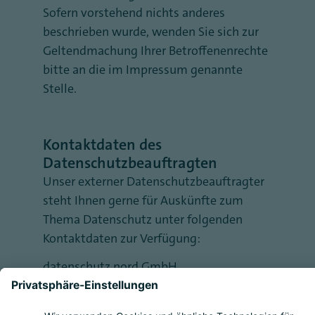
Sofern vorstehend nichts anderes
beschrieben wurde, wenden Sie sich zur
Geltendmachung Ihrer Betroffenenrechte
bitte an die im Impressum genannte
Stelle.
Kontaktdaten des
Datenschutzbeauftragten
Unser externer Datenschutzbeauftragter
steht Ihnen gerne für Auskünfte zum
Thema Datenschutz unter folgenden
Kontaktdaten zur Verfügung:
datenschutz nord GmbH
Niederlassung Berlin
Kurfürstendamm 212